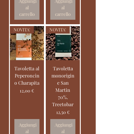
Aggiungi
Aggiungi
al
al
carrello
carrello
NOVITA'
NOVITA'
Tavoletta al
Tavoletta
Peperoncin
monorigin
o Charapita
e San
Martin
Prezzo
12,00 €
70%.
Treetobar
Prezzo
12,50 €
Aggiungi
Aggiungi
al
al