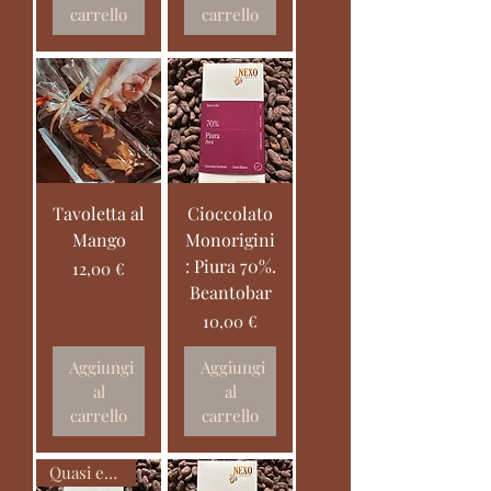
carrello
carrello
Tavoletta al
Cioccolato
Mango
Monorigini
: Piura 70%.
Prezzo
12,00 €
Beantobar
Prezzo
10,00 €
Aggiungi
Aggiungi
al
al
carrello
carrello
Quasi esaurito