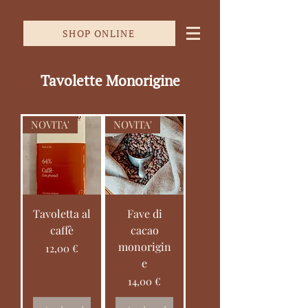
SHOP ONLINE
Tavolette Monorigine
NOVITA'
NOVITA'
Tavoletta al
Fave di
caffè
cacao
monorigin
Prezzo
12,00 €
e
Prezzo
14,00 €