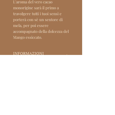
L'aroma del vero cacao
monorigine sarà il primo a
travolgere tutti i tuoi sensi e
porterà con sè un sentore di
mela, per poi essere
accompagnato della dolcezza del
Mango essiccato.
INFORMAZIONI
PRODOTTO
Ingredienti
POLICY SU RESI &
Cacao Blend 64% maturato del
RIMBORSI
succo di mela, Mango essiccato,
Zucchero Bianco.
E se un prodotto arriva
Packaging
INFO SPEDIZIONI
danneggiato? Ci pensiamo noi!
Carta
Contattaci al numero
La consegna standard è garantita
+393516071716
oppure scrivici un
entro 7 giorni lavorativi.
email a
Per qualsiasi informazione sulla