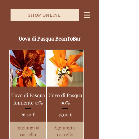
SHOP ONLINE
Uova di Pasqua BeanToBar
Uovo di Pasqua
Uovo di Pasqua
fondente 57%
90%
Prezzo
Prezzo
26,50 €
45,00 €
Aggiungi al
Aggiungi al
carrello
carrello