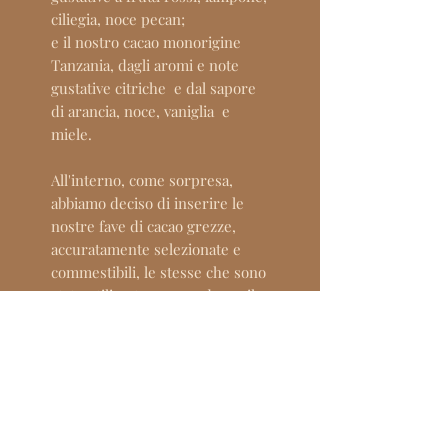
ciliegia, noce pecan;
e il nostro cacao monorigine
Tanzania
, dagli aromi e note
gustative citriche e dal sapore
di arancia, noce, vaniglia e
miele.
All'interno, come sorpresa,
abbiamo deciso di inserire le
nostre fave di cacao grezze,
accuratamente selezionate e
commestibili, le stesse che sono
state utilizzate per produrre il
cioccolato.
INFORMAZION SUL
PRODOTTO
Ingredienti: