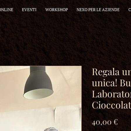
ONLINE
EVENTI
WORKSHOP
NEXO PER LE AZIENDE
C
Regala u
unica! Bu
Laborator
Cioccola
Pre
40,00 €