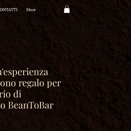
ONTATTI
More
n'esperienza
ono regalo per
io di
to BeanToBar
zzo