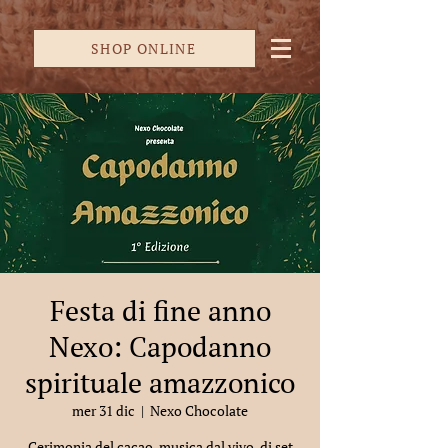
SHOP ONLINE
Festa di fine anno
Nexo: Capodanno
spirituale amazzonico
mer 31 dic
  |  
Nexo Chocolate
Cerimonia del cacao, musica dal vivo, di set